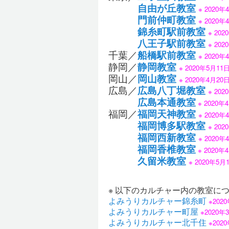
自由が丘教室
※ 2020
門前仲町教室
※ 2020
錦糸町駅前教室
※ 2
八王子駅前教室
※ 2
千葉／
船橋駅前教室
※ 2020
静岡／
静岡教室
※ 2020年5月11
岡山／
岡山教室
※ 2020年4月2
広島／
広島八丁堀教室
※ 20
広島本通教室
※ 2020
福岡／
福岡天神教室
※ 2020
福岡博多駅教室
※ 20
福岡西新教室
※ 2020
福岡香椎教室
※ 2020
久留米教室
※ 2020年
※ 以下のカルチャー内の教室に
よみうりカルチャー錦糸町
※20
よみうりカルチャー町屋
※2020
よみうりカルチャー北千住
※20