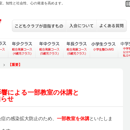
室。知性と社会性、心の発達を高めます。
こどもクラブが目指すもの
入会について
S
あいコース）
ラス（あいあいコース）
３歳児クラス（総合発展コース）
年少クラス（総合発展コース）
年中クラス（総合発展コース）
年長クラス（総合発展
小学生
>
【重要】
新型コロナウイルスの影響による一部教室の休講と
授業再開についてのお知らせ
影響による一部教室の休講と
知らせ
染症の感染拡大防止のため、
一部教室を休講
といたしま