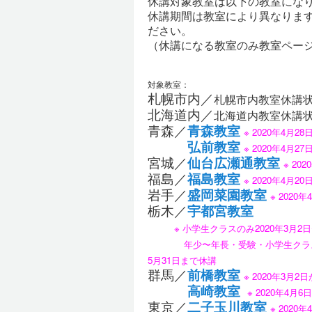
休講対象教室は以下の教室にな
休講期間は教室により異なりま
ださい。
（休講になる教室のみ教室ペー
対象教室：
札幌市内／
札幌市内教室休講
北海道内／
北海道内教室休講
青森／
青森教室
※ 2020年4月2
弘前教室
※ 2020年4月
宮城／
仙台広瀬通教室
※ 20
福島／
福島教室
※ 2020年4月2
岩手／
盛岡菜園教室
※ 2020
栃木／
宇都宮教室
※ 小学生クラスのみ2020年3月2
年少〜年長・受験・小学生クラス2020
5月31日まで休講
群馬／
前橋教室
※ 2020年3月
高崎教室
※ 2020年4月
東京／
二子玉川教室
※ 2020