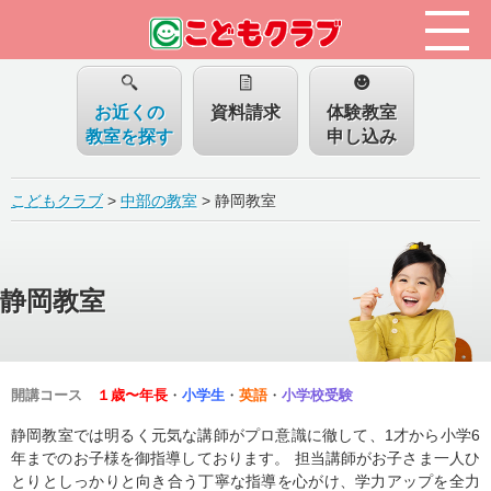
お近くの
資料請求
体験教室
教室を探す
申し込み
こどもクラブ
>
中部の教室
>
静岡教室
静岡教室
開講コース
１歳〜年長
・
小学生
・
英語
・
小学校受験
静岡教室では明るく元気な講師がプロ意識に徹して、1才から小学6
年までのお子様を御指導しております。 担当講師がお子さま一人ひ
とりとしっかりと向き合う丁寧な指導を心がけ、学力アップを全力