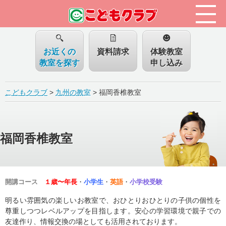
お近くの
資料請求
体験教室
教室を探す
申し込み
こどもクラブ
>
九州の教室
>
福岡香椎教室
福岡香椎教室
開講コース
１歳〜年長
・
小学生
・
英語
・
小学校受験
明るい雰囲気の楽しいお教室で、おひとりおひとりの子供の個性を
尊重しつつレベルアップを目指します。安心の学習環境で親子での
友達作り、情報交換の場としても活用されております。