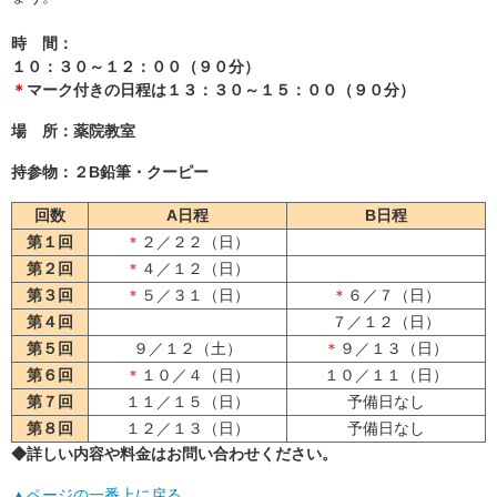
時 間：
１０：３０～１２：００（９０分）
＊
マーク付きの日程は１３：３０～１５：００（９０分）
場 所：
薬院教室
持参物：２B鉛筆・クーピー
回数
A日程
B日程
第１回
＊
２／２２（日）
第２回
＊
４／１２（日）
第３回
＊
５／３１（日）
＊
６／７（日）
第４回
７／１２（日）
第５回
９／１２（土）
＊
９／１３（日）
第６回
＊
１０／４（日）
１０／１１（日）
第７回
１１／１５（日）
予備日なし
第８回
１２／１３（日）
予備日なし
◆詳しい内容や料金はお問い合わせください。
▲ページの一番上に戻る