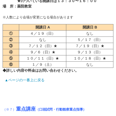
★のついている開講日は１３：３０〜１６：００
場 所
：薬院教室
※人数により会場が変更になる場合があります
開講日 A
開講日 B
①
４／１９（日）
なし
②
なし
５／１７（日）
③
７／１２（日）★
７／１９（日）★
④
９／６（日）★
９／１３（日）
⑤
１０／１１（日）★
１０／１８（日）★
⑥
１／９（土）
なし
◆詳しい内容や料金はお問い合わせください。
▲ページの一番上に戻る
重点講座
（※７）
（口頭試問・行動観察重点指導）