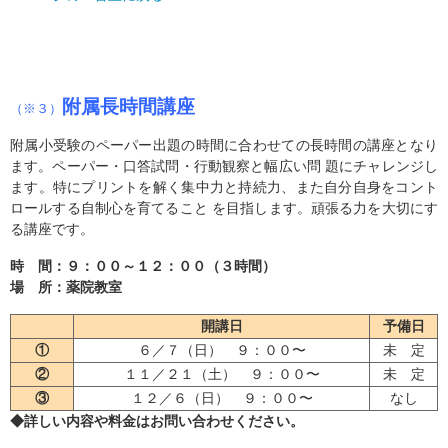
附属長時間講座
（※３）
附属小受験のペーパー出題の時間に合わせての長時間の講座となり
ます。ペーパー・口答試問・行動観察と幅広い問 題にチャレンジし
ます。特にプリントを解く集中力と持続力、また自分自身をコント
ロールする自制心を育てること を目指します。頑張る力を大切にす
る講座です。
時 間：９：００～１２：００（３時間）
場 所：薬院教室
開講日
予備日
①
６／７（日） ９：００〜
未 定
②
１１／２１（土） ９：００〜
未 定
③
１２／６（日） ９：００〜
なし
◆詳しい内容や料金はお問い合わせください。