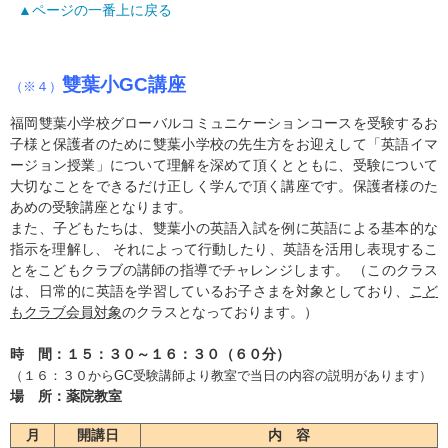
▲ページの一番上に戻る
雙葉小GC講座
（※４）
福岡雙葉小学校グローバルコミュニケーションコースを受験するお
子様と保護者のために雙葉小学校の先生方をお迎えして「英語イマ
ージョン授業」について理解を深めて頂くとともに、受験について
大切なことをできるだけ正しく学んで頂く講座です。保護者様のた
あめの受験講座となります。
また、子どもたちは、雙葉小の英語入試を例に英語による基本的な
指示を理解し、 それによって行動したり、英語を活用し表現するこ
とをこどもクラブの講師の指導でチャレンジします。 （このクラス
は、日常的に英語を学習しているお子さまを対象としており、
こど
もクラブ会員対象
のクラスとなっております。）
時 間：１５：３０～１６：３０（６０分）
（１６：３０からGC受験講師より教室で当日の内容の説明があります）
場 所：薬院教室
月
開講日
内 容