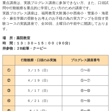
重点講座は、実践プログレス講座に参加できない方、また、口頭試
問や行動観察を重点的に学習したい方のための講座です。
実践プログレス講座は、福岡教育大附属小や西南小・雙葉小・海星
小・麻生学園の受験をお考えのお子様の為の実力アップを目指す受
験コースの実践講座で、全30回、土曜日の午前中に開講しておりま
す。
場 所：薬院教室
時 間：１３：３０～１５：００（９０分）
持参物：２B鉛筆・クーピー
行動観察・口頭のみ実施
プログレス講座番号
①
３／１５（日）
①〜④
②
４／１９（日）
⑤〜⑦
③
５／１７（日）
⑧〜⑩
④
６／２１（日）
⑪〜⑭
⑤
８／２（日）
⑮〜⑱