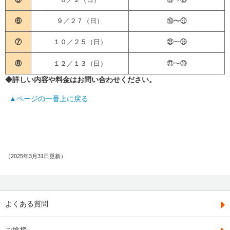
⑥
９／２７（日）
⑲〜㉒
⑦
１０／２５（日）
㉓〜㉖
⑧
１２／１３（日）
㉗〜㉚
◆詳しい内容や料金はお問い合わせください。
▲ページの一番上に戻る
（2025年3月31日更新）
よくある質問