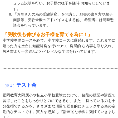
ュラム説明を行い、お子様の様子を随時 お知らせしていま
す。
「お母さんの為の受験講座」を開講し、願書の書き方や親子
面接等、受験全般のアドバイスをする他、 希望者には随時懇
談会を行っています。
『受験後も伸びるお子様を育てる為に！』
小学校準備コースを経て、小学校コースに継続します。これまでに
培った力を土台に知能開発を行いつつ、発展的 な内容を取り入れ、
教科書より一歩進んだハイレベルな学習を行っています。
テスト会
（※１）
福岡教育大附属小や私立小学校受験にむけて、普段の授業や講座で
習得したことをしっかりと力にできるか、また、 持っている力を十
分発揮できるかを、さまざまな項目で総合的にチェックする為の定
期的なテストです。実力を把握 して計画的な学習に繋げていきまし
ょう。