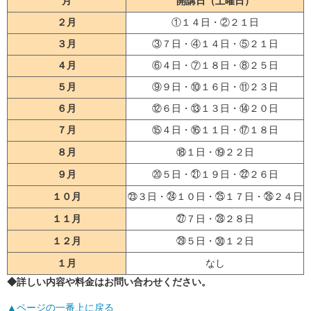
月
開講日（土曜日）
２月
①１４日・②２１日
３月
③７日・④１４日・⑤２１日
４月
⑥４日・⑦１８日・⑧２５日
５月
⑨９日・⑩１６日・⑪２３日
６月
⑫６日・⑬１３日・⑭２０日
７月
⑮４日・⑯１１日・⑰１８日
８月
⑱１日・⑲２２日
９月
⑳５日・㉑１９日・㉒２６日
１０月
㉓３日・㉔１０日・㉕１７日・㉖２４日
１１月
㉗７日・㉘２８日
１２月
㉙５日・㉚１２日
１月
なし
◆詳しい内容や料金はお問い合わせください。
▲ページの一番上に戻る