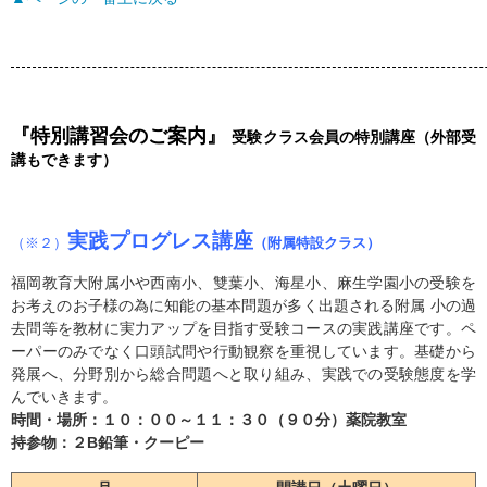
『特別講習会のご案内』
受験クラス会員の特別講座（外部受
講もできます）
実践プログレス講座
（※２）
（附属特設クラス）
福岡教育大附属小や西南小、雙葉小、海星小、麻生学園小の受験を
お考えのお子様の為に知能の基本問題が多く出題される附属 小の過
去問等を教材に実力アップを目指す受験コースの実践講座です。ペ
ーパーのみでなく口頭試問や行動観察を重視しています。基礎から
発展へ、分野別から総合問題へと取り組み、実践での受験態度を学
んでいきます。
時間・場所：１０：００～１１：３０（９０分）薬院教室
持参物：２B鉛筆・クーピー