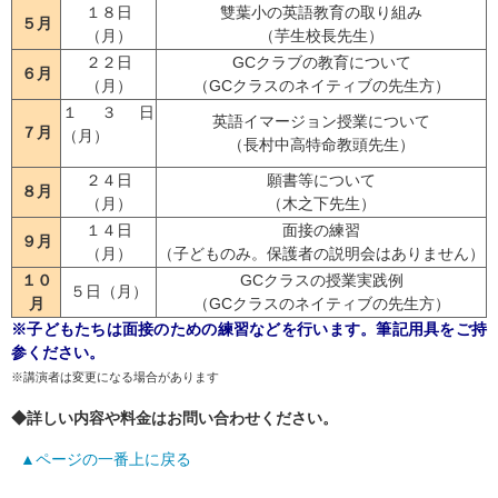
１８日
雙葉小の英語教育の取り組み
５月
（月）
（芋生校長先生）
２２日
GCクラブの教育について
６月
（月）
（GCクラスのネイティブの先生方）
１３日
英語イマージョン授業について
７月
（月）
（長村中高特命教頭先生）
２４日
願書等について
８月
（月）
（木之下先生）
１４日
面接の練習
９月
（月）
（子どものみ。保護者の説明会はありません）
１０
GCクラスの授業実践例
５日（月）
月
（GCクラスのネイティブの先生方）
※子どもたちは面接のための練習などを行います。筆記用具をご持
参ください。
※講演者は変更になる場合があります
◆詳しい内容や料金はお問い合わせください。
▲ページの一番上に戻る