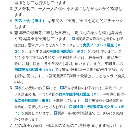
習用としても提供しています。
少人数制で、一人一人の個性を大切にしながら細かく指導し
ます。
テスト会（※１）
は年間８回実施、実力を定期的にチェック
します。
志望校の傾向等に即した学校別、要点別の様々な特別講習会
や補習講座を実施しています。
福岡教育大附属小を受験のお子
様には、通常クラスとセカンドクラスとして
実践プログレス講座（※
こ
２）
を、 また年３回の
附属長時間講座（※３）
を実施しています。
どもクラブ主催の各私立小学校説明会には、校長先生、教頭先生
等にお越し頂き、各小学校のお話を 伺います。また、年間５回の
福岡雙葉GC講座
では雙葉小GCコース担当の先生方等から
（※４）
お話を 伺います。（福岡雙葉GC講座の受講は、こどもクラブ会員
のみ）
私立小受験のお子様には、
私立小受験のお子様には、実践プログ
レス講座の他、年間１４回の
西南学院小特別講座（※５）
や年間６回 の
私立長時間講座（※６）
を開催しています。
行動観察や口頭試問を
重点的に学習したいというお子様に
口頭試問・行動観察重点クラス（※
７）
を実施し ています。
夏期・冬期の特別講座では、さらにきめ細
かく指導します。
どの講座も毎回、保護者の皆様のご理解を頂けます様カリキ