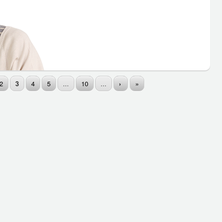
2
3
4
5
...
10
...
›
»