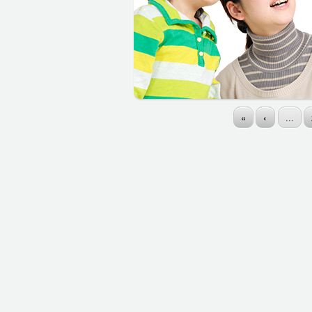
«
‹
...