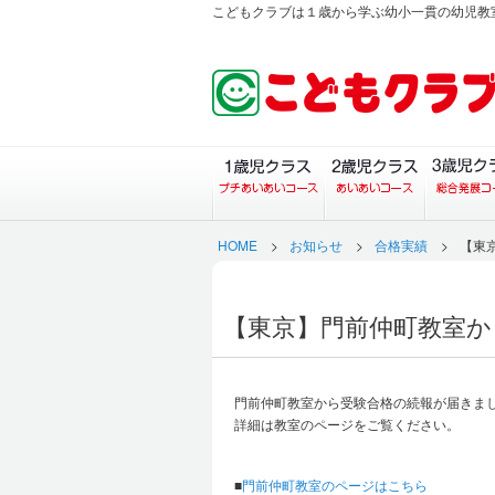
こどもクラブは１歳から学ぶ幼小一貫の幼児教
１歳児クラス（プチあい
２歳児ク
HOME
>
お知らせ
>
合格実績
>
【東
【東京】門前仲町教室か
門前仲町教室から受験合格の続報が届きま
詳細は教室のページをご覧ください。
■
門前仲町教室のページはこちら