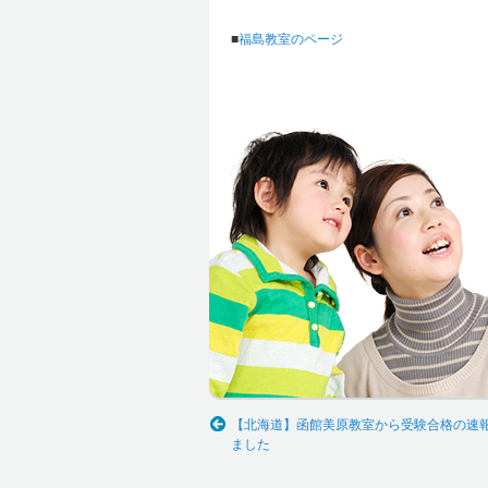
■
福島教室のページ
【北海道】函館美原教室から受験合格の速
ました