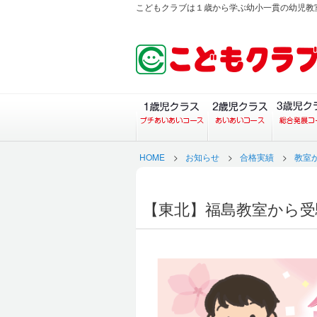
こどもクラブは１歳から学ぶ幼小一貫の幼児教
１歳児クラス（プチあい
２歳児ク
HOME
>
お知らせ
>
合格実績
>
教室
【東北】福島教室から受