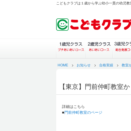
こどもクラブは１歳から学ぶ幼小一貫の幼児教
１歳児クラス（プチあい
２歳児ク
HOME
>
お知らせ
>
合格実績
>
教室
【東京】門前仲町教室か
詳細はこちら
■
門前仲町教室のページ