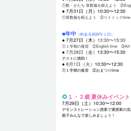
①数・かたち 算数脳を鍛えよう
②Eng
●
7月31日（月）
10:30〜12:30
①算数脳を鍛えよう
②リトミックtim
■年中
（料金:6,600円/１日）
●
7月27日（木）
13:30〜15:30
①１学期の復習 ②English time ③Art t
●
7月28日（金）
13:30〜15:30
テストに挑戦！
●
8月1日（火）
10:30〜12:30
①１学期の復習 ②おまつりtime
🌻
１・２歳 夏休みイベント
7月29日（土）10:30〜12:00
デモンストレーション授業で通授業の流
親子みんなで楽しみましょう！