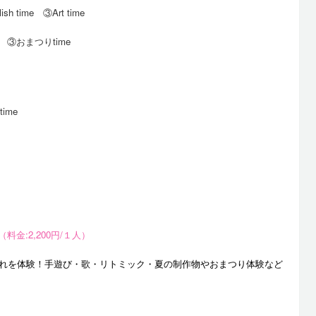
lish time
③Art time
e
③おまつりtime
ime
（料金:2,200円/１人）
れを体験！手遊び・歌・リトミック・夏の制作物やおまつり体験など