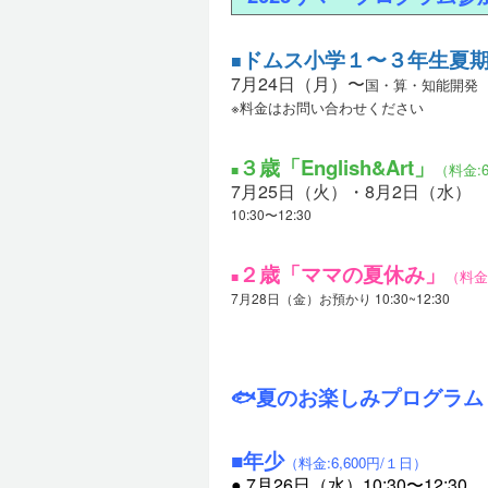
ドムス小学１〜３年生夏
■
7月24日（月）〜
国・算・知能開発
※料金はお問い合わせください
３歳「English&Art」
（料金:6
■
7月25日（火）・8月2日（水）
10:30〜12:30
２歳「ママの夏休み」
（料金:
■
7月28日（金）お預かり 10:30~12:30
🐟夏のお楽しみプログラム
■年少
（料金:6,600円/１日）
●
7
月26日（水）10:30〜12:30