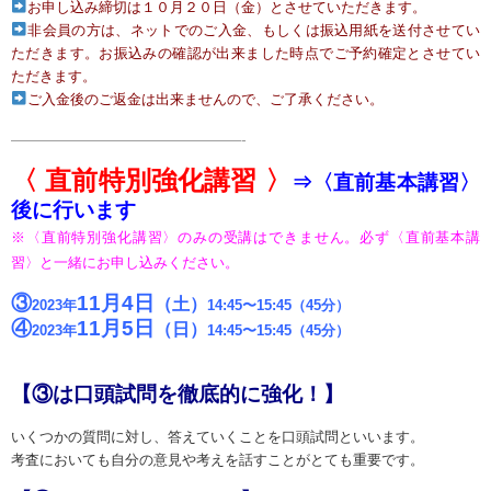
お申し込み締切は１０月２０日（金）とさせていただきます。
非会員の方は、ネットでのご入金、もしくは振込用紙を送付させてい
ただきます。お振込みの確認が出来ました時点でご予約確定とさせてい
ただきます。
ご入金後のご返金は出来ませんので、ご了承ください。
———————————————-
〈
直前特別強化講習 〉
⇒〈直前基本講習〉
後に行います
※〈直前特別強化講習〉のみの受講はできません。必ず〈直前基本講
習〉と一緒にお申し込みください。
③
11月4日
（土）
2023年
14:45〜15:45（
45分）
④
11月5日
（日）
2023年
14:45〜15:45（45分）
【③は口頭試問を徹底的に強化！】
いくつかの質問に対し、答えていくことを口頭試問といいます。
考査においても自分の意見や考えを話すことがとても重要です。