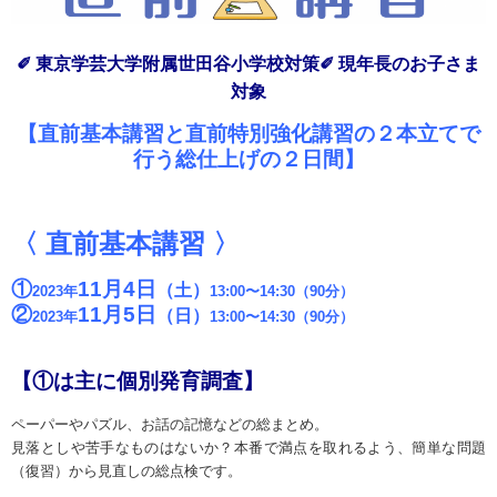
✐ 東京学芸大学附属世田谷小学校対策✐
現年長のお子さま
対象
【直前基本講習と直前特別強化講習の２本立てで
行う総仕上げの２日間】
〈 直前基本講習 〉
①
11月4日
（土）
2023年
13:00〜14:30（
90分）
②
11月5日
（日）
2023年
13:00〜14:30（90分）
【①は主に個別発育調査】
ペーパーやパズル、お話の記憶などの総まとめ。
見落としや苦手なものはないか？本番で満点を取れるよう、簡単な問題
（復習）から見直しの総点検です。