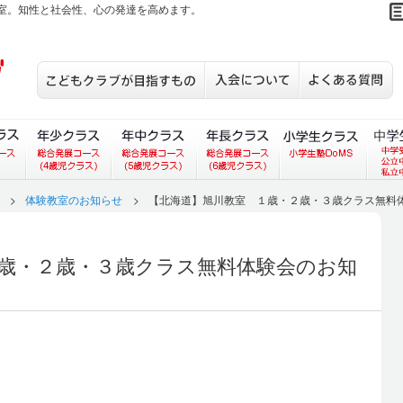
室。知性と社会性、心の発達を高めます。
こどもクラブが目指すもの
入会について
S
あいコース）
ラス（あいあいコース）
３歳児クラス（総合発展コース）
年少クラス（総合発展コース）
年中クラス（総合発展コース）
年長クラス（総合発展
小学生
>
体験教室のお知らせ
>
【北海道】旭川教室 １歳・２歳・３歳クラス無料体
歳・２歳・３歳クラス無料体験会のお知