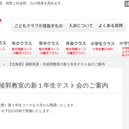
室。知性と社会性、心の発達を高めます。
こどもクラブが目指すもの
入会について
S
あいコース）
ラス（あいあいコース）
３歳児クラス（総合発展コース）
年少クラス（総合発展コース）
年中クラス（総合発展コース）
年長クラス（総合発展
小学生
>
【北海道】函館美原・五稜郭教室の新１年生テスト会のご案内
稜郭教室の新１年生テスト会のご案内
生塾）新１年生コースを３月から開講いたします。
トを下記の日程で実施いたします。