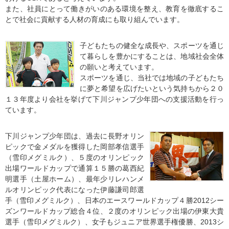
また、社員にとって働きがいのある環境を整え、教育を徹底するこ
とで社会に貢献する人材の育成にも取り組んでいます。
子どもたちの健全な成長や、スポーツを通じ
て暮らしを豊かにすることは、地域社会全体
の願いと考えています。
スポーツを通じ、当社では地域の子どもたち
に夢と希望を広げたいという気持ちから２０
１３年度より会社を挙げて下川ジャンプ少年団への支援活動を行っ
ています。
下川ジャンプ少年団は、過去に長野オリン
ピックで金メダルを獲得した岡部孝信選手
（雪印メグミルク）、５度のオリンピック
出場ワールドカップで通算１５勝の葛西紀
明選手（土屋ホーム）、最年少リレハンメ
ルオリンピック代表になった伊藤謙司郎選
手（雪印メグミルク）、日本のエースワールドカップ４勝2012シー
ズンワールドカップ総合４位、２度のオリンピック出場の伊東大貴
選手（雪印メグミルク）、女子もジュニア世界選手権優勝、2013シ